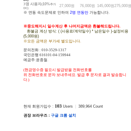
3명 사용자
10%
(
추가
27,000원
76,000원
145,000원
275,000
DC)
※ 연동 속도문제로 인하여
2명 연동만
가능합니다.
※중도해지시 일수계산 후 나머지금액은 환불해드립니다.
환불금 계산 방식: ( (사용료/계약일수) * 남은일수 )-설정비용
(5,000원)
※모든 금액은 부가세 별도입니다.
문의전화 :
010-3529-1317
국민은행 616101-04-159944
예금주:윤종철.
(현금영수증 필요시 발급받을
전화
번호를
위 전화번호로 문자 보내주세요. 발급 후 문자로 결과 발송합니
다.)
103
현재 회원가입수 :
Users
|
389,964 Count
권장 브라우즈 :
구글 크롬 설치