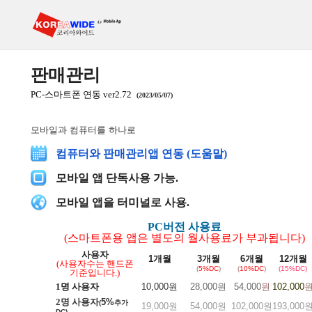
판매관리
PC-스마트폰 연동 ver2.72
(2023/05/07)
모바일과 컴퓨터를 하나로
컴퓨터와 판매관리앱 연동 (도움말)
모바일 앱 단독사용 가능.
모바일 앱을 터미널로 사용.
PC버전 사용료
(스마트폰용 앱은 별도의 월사용료가 부과됩니다)
사용자
1개월
3개월
6개월
12개월
(사용자수는 핸드폰
(
5%DC
)
(
10%DC
)
(15%DC)
기준입니다.)
1명 사용자
10,000원
28,000원
54,000
원
102,000
2명 사용자
5%
(
추가
19,000원
54,000원
102,000원
193,000
DC)